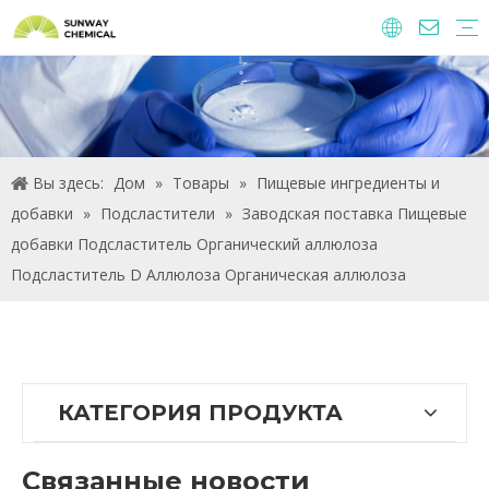
Агрохимические
Пищевые ингредиенты и добавки
Кормовые добавки
Химические вещества очистки воды
Вы здесь:
Дом
»
Товары
»
Пищевые ингредиенты и
добавки
»
Подсластители
»
Заводская поставка Пищевые
добавки Подсластитель Органический аллюлоза
Подсластитель D Аллюлоза Органическая аллюлоза
КАТЕГОРИЯ ПРОДУКТА
Связанные новости