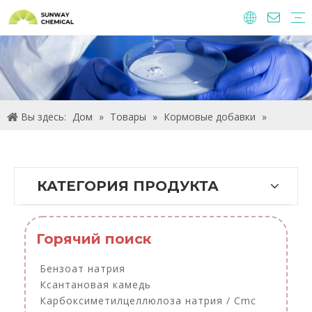
Агрохимические
Пищевые ингредиенты и добавки
Кормовые добавки
Химические вещества очистки воды
Вы здесь:
Дом
»
Товары
»
Кормовые добавки
»
Другие кормовые добавки
КАТЕГОРИЯ ПРОДУКТА
Горячий поиск
Бензоат натрия
Ксантановая камедь
Карбоксиметилцеллюлоза натрия / Cmc