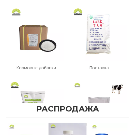
монтмориллонита
связующего токсина 95%
высокой чистоты для
птицы и корма для
животных
Кормовые добавки
Поставка
высокой чистоты, 99% л,
бутилированного
аскорбиновая кислота,
гидрокситолуола чистоты
витамин С (ВК), порошок,
99% в порошке BHT CAS
25 кг/коробка
128-37-0
РАСПРОДАЖА