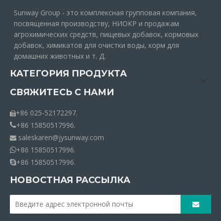
Sunway Group - это комплексная групповая компания,
посвященная производству, НИОКР и продажам
Горячие продажи
SUNWAY Кормовые
агрохимических средств, пищевых добавок, кормовых
кормового класса белого
добавки, премикс для
добавок, химикатов для очистки воды, корм для
порошка моногидрата
корма для птицы, 25 кг/
домашних животных и т. Д.
глюкозы/декстрозы
мешок для свиней,
КАТЕГОРИЯ ПРОДУКТА
C6h12o6
способствуют здоровому
росту
СВЯЖИТЕСЬ С НАМИ
+86 025-52172297.

+86 15850517996.

saleskaren@jysunway.com

+86 15850517996.

SUNWAY Премикс для
SUNWAY Производитель
+86 15850517996.

корма для животных,
премиксов для корма для
птицы, домашнего скота,
бройлеров. Питательные
НОВОСТНАЯ РАССЫЛКА
откорма овец и коз, 25 кг/
вещества для несушек.
1
2
»
мешок, способствует
Повышение
здоровому росту
производительности яиц.
Микроэлементы. Премиксы