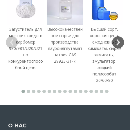
Кормовые добавки,
Высококачественный
ж
витаминный премикс,
кормовой порошок
порошковый корм, рыбный
бикарбоната калия
премикс для усилителя
Загуститель для
Высококачествен
Высший сорт,
с
роста рыбы
моющих средств
ное сырье для
хорошая цена,
карбомер
производства:
ежедневные
980/981/U20/U21
лауроилглутамат
химикаты, сырые
по
натрия CAS
химикаты,
конкурентоспосо
29923-31-7.
эмульгатор,
бной цене.
жидкий
полисорбат
Особая чистота 99% мин.
Порошок бикарбоната
20/60/80
К14Х19НО жидкое
натрия пищевой соды
Этоксихин КАС 91-53-2 на
высокой чистоты дешевой
складе
заводской цены 99%
NaHCO3
О НАС