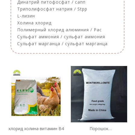
Динатрий питофосфат / сапп
Триполифосфат натрия / Stpp
L-лизин
Холина хлорид
Полимерный хлорид алюминия / Pac
Сульфат аммония / сульфат аммония
Сульфат марганца / сульфат марганца
хлорид холина витамин B4
Порошок