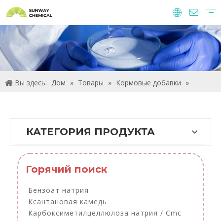
Агрохимические
Пищевые ингредиенты и добавки
Кормовые добавки
Химические вещества очистки воды
Вы здесь:
Дом
»
Товары
»
Кормовые добавки
»
Кормовой подкислитель
КАТЕГОРИЯ ПРОДУКТА
Горячий поиск
Бензоат натрия
Ксантановая камедь
Карбоксиметилцеллюлоза натрия / Cmc