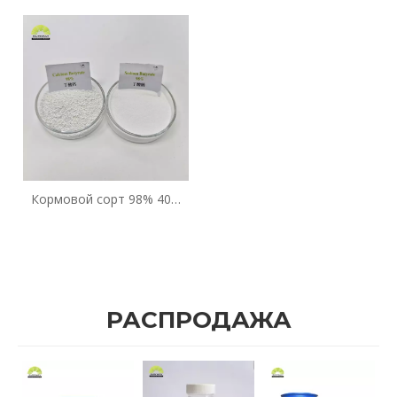
порошок и гранулы
50% 90% бутират кальция
глицерилтрибутирата
Кормовая добавка
масляная кислота Соль
кальция Cas 5743-36-2
Бутират кальция
Кормовой сорт 98% 40%
70% 90% Цена порошка
бутирата натрия
РАСПРОДАЖА