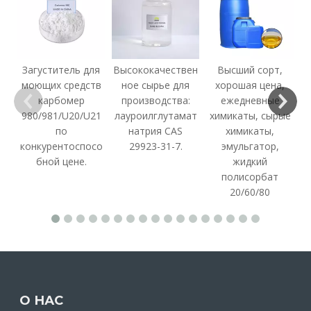
ж
Загуститель для
Высококачествен
Высший сорт,
с
моющих средств
ное сырье для
хорошая цена,
карбомер
производства:
ежедневные
980/981/U20/U21
лауроилглутамат
химикаты, сырые
по
натрия CAS
химикаты,
конкурентоспосо
29923-31-7.
эмульгатор,
бной цене.
жидкий
полисорбат
20/60/80
О НАС