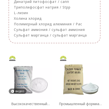
Динатрий питофосфат / сапп
Триполифосфат натрия / Stpp
L-лизин
Холина хлорид
Полимерный хлорид алюминия / Pac
Сульфат аммония / сульфат аммония
Сульфат марганца / сульфат марганца
видео
Высококачественный
Промышленный формиат