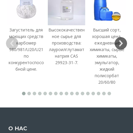
Персульфат аммония
Оксид свинца
ж
Загуститель для
Высококачествен
Высший сорт,
с
моющих средств
ное сырье для
хорошая цена,
карбомер
производства:
ежедневные
980/981/U20/U21
лауроилглутамат
химикаты, сырые
по
натрия CAS
химикаты,
конкурентоспосо
29923-31-7.
эмульгатор,
видео
видео
бной цене.
жидкий
полисорбат
Горячая продажа
Горячая продажа
20/60/80
Высококачественная
высококачественная
фосфорная кислота в
фосфорная кислота 85
пищевой промышленности
порошок орто
Торговля фосфитом
пестицидов
О НАС