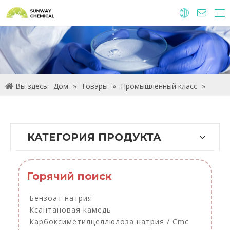
Агрохимические
Пищевые ингредиенты и добавки
Кормовые добавки
Химические вещества очистки воды
Вы здесь:
Дом
»
Товары
»
Промышленный класс
»
Ацетаты и другие сыпучие химикаты
КАТЕГОРИЯ ПРОДУКТА
Горячий поиск
Бензоат натрия
Ксантановая камедь
Карбоксиметилцеллюлоза натрия / Cmc