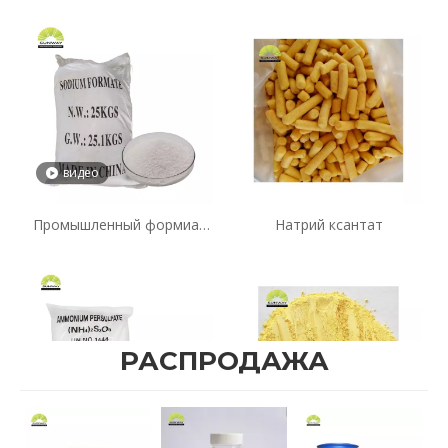
профессиональный
кальция, белый
заводской диоксид титана
кристаллический порошок
оптом по цене диоксид
формиата кальция,
титана R248 TiO2 97%
наноформиат кальция по
хлорирование
лучшей цене.
видео
Промышленный формиат
Натрий ксантат
натрия, чистота 98%.
РАСПРОДАЖА