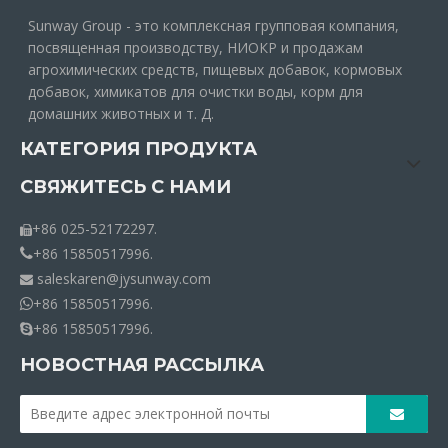
видео
видео
Sunway Group - это комплексная групповая компания,
посвященная производству, НИОКР и продажам
Купить высшую премию.
Горячая продажа
агрохимических средств, пищевых добавок, кормовых
Хороший
фосфора кислота
добавок, химикатов для очистки воды, корм для
высококачественный
промышленного класса
домашних животных и т. Д.
химический фосфорный
сельскохозяйственного
КАТЕГОРИЯ ПРОДУКТА
кислотный супер натрий
класса слабый кислотный
супер
реагент сорта пищевого
СВЯЖИТЕСЬ С НАМИ
сорта
+86 025-52172297.

+86 15850517996.

видео
saleskaren@jysunway.com

+86 15850517996.

Фосфорная кислота
Калиум ксантат
+86 15850517996.

концентрированная
перокси используется в
НОВОСТНАЯ РАССЫЛКА
сельском хозяйстве в
1
2
»
водных водных водах